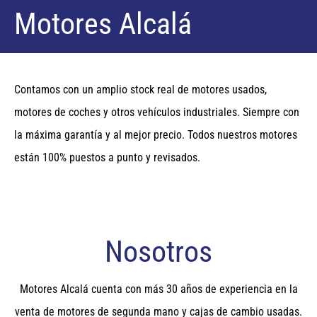
Motores Alcalá
Cajas de cambio
Contamos con un amplio stock real de motores usados,
Máxima garantía al mejor precio en todos nuestros productos.
motores de coches y otros vehículos industriales. Siempre con
Envíos nacionales en 24 horas. Si no tenemos el modelo que
la máxima garantía y al mejor precio. Todos nuestros motores
necesitase lo encontramos!
están 100% puestos a punto y revisados.
Nosotros
Motores Alcalá cuenta con más 30 años de experiencia en la
venta de motores de segunda mano y cajas de cambio usadas.