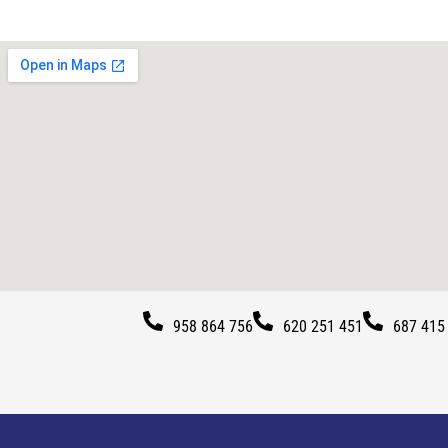
958 864 756
620 251 451
687 415