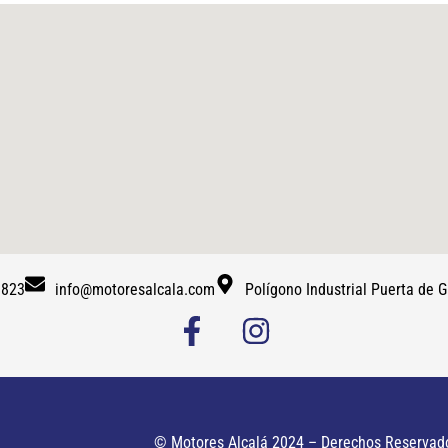
 823
info@motoresalcala.com
Polígono Industrial Puerta de
© Motores Alcalá 2024 – Derechos Reservad