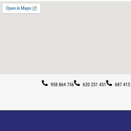
958 864 756
620 251 451
687 415