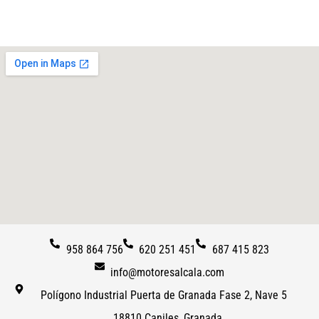
958 864 756
620 251 451
687 415 823
info@motoresalcala.com
Polígono Industrial Puerta de Granada Fase 2, Nave 5
18810 Caniles, Granada