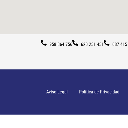
958 864 756
620 251 451
687 415
Aviso Legal
Política de Privacidad