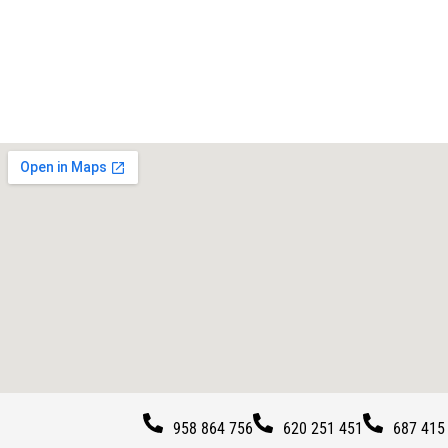
958 864 756
620 251 451
687 415