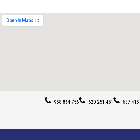
958 864 756
620 251 451
687 415