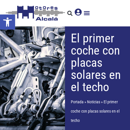
Abrir barra de herramientas
El primer
coche con
placas
solares en
el techo
Portada
»
Noticias
»
El primer
coche con placas solares en el
techo