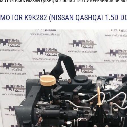
MOTOR PARA NISSAN QASHQAI 2.0D DCI 150 CV REFERENCIA DE M
MOTOR K9K282 (NISSAN QASHQAI 1.5D DC