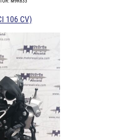
OTOR: M9R833
I 106 CV)