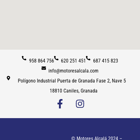
958 864 756
620 251 451
687 415 823
info@motoresalcala.com
Polígono Industrial Puerta de Granada Fase 2, Nave 5
18810 Caniles, Granada
© Motores Alcalá 2024 –